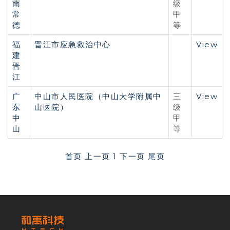
南
级
常
甲
德
等
福
晋江市应急救治中心
View
建
晋
江
广
中山市人民医院（中山大学附属中
View
三
东
山医院）
级
中
甲
山
等
首页
上一页
1
下一页
尾页