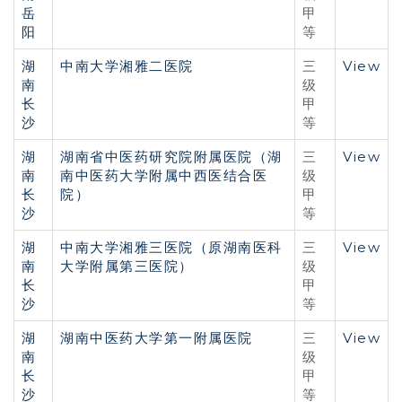
岳
甲
阳
等
湖
中南大学湘雅二医院
View
三
南
级
长
甲
沙
等
湖
湖南省中医药研究院附属医院（湖
View
三
南
南中医药大学附属中西医结合医
级
长
院）
甲
沙
等
湖
中南大学湘雅三医院（原湖南医科
View
三
南
大学附属第三医院）
级
长
甲
沙
等
湖
湖南中医药大学第一附属医院
View
三
南
级
长
甲
沙
等