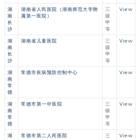
湖
湖南省人民医院（湖南师范大学附
View
三
南
属第一医院）
级
长
甲
沙
等
湖
湖南省儿童医院
View
三
南
级
长
甲
沙
等
湖
常德市疾病预防控制中心
View
南
常
德
湖
常德市第一中医院
View
三
南
级
常
甲
德
等
湖
常德市第二人民医院
View
三