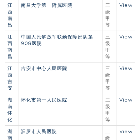
江
南昌大学第一附属医院
View
三
西
级
南
甲
昌
等
江
中国人民解放军联勤保障部队第
View
三
西
908医院
级
南
甲
昌
等
江
吉安市中心人民医院
View
三
西
级
吉
甲
安
等
湖
怀化市第一人民医院
View
三
南
级
怀
甲
化
等
湖
汩罗市人民医院
View
二
南
级