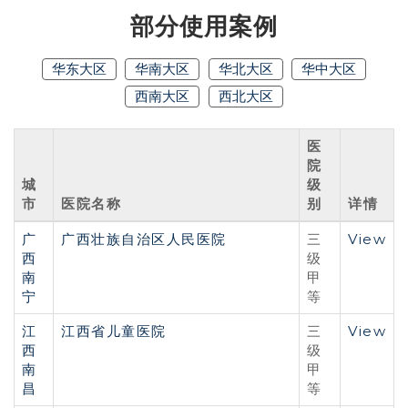
部分使用案例
华东大区
华南大区
华北大区
华中大区
西南大区
西北大区
医
院
城
级
市
医院名称
别
详情
广
广西壮族自治区人民医院
View
三
西
级
南
甲
宁
等
江
江西省儿童医院
View
三
西
级
南
甲
昌
等